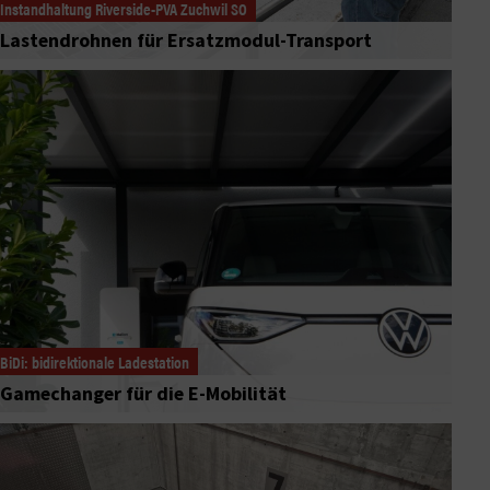
Instandhaltung Riverside-PVA Zuchwil SO
Lastendrohnen für Ersatzmodul-Transport
BiDi: bidirektionale Ladestation
Gamechanger für die E-Mobilität