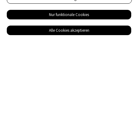
Nur funktionale Cookies
Alle Cookies akzeptieren
Service
Bezugsquellen
Das ABZ der Stromwelt
NIN-Know-How
Informationen
Impressum
Datenschutz
AGB