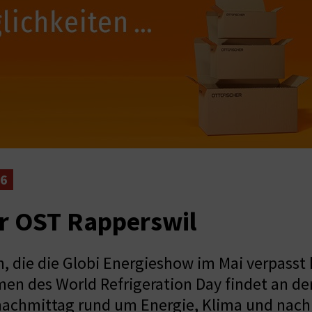
26
er OST Rapperswil
n, die die Globi Energieshow im Mai verpasst 
men des World Refrigeration Day findet an d
achmittag rund um Energie, Klima und nachh