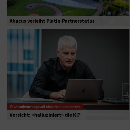
Abacus verleiht Platin-Partnerstatus
KI verantwortungsvoll einsetzen und nutzen
Vorsicht: «halluziniert» die KI?