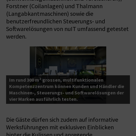
Forstner (Coilanlagen) und Thalmann
(Langabkantmaschinen) sowie die
benutzerfreundlichen Steuerungs- und
Softwarelösungen von nuIT umfassend getestet
werden.
Im rund 300 m² grossen, multifunktionalen
D
Kompetenzzentrum können Kunden und Händler die
F
Maschinen-, Steuerungs- und Softwarelösungen der
m
vier Marken ausführlich testen.
r
Die Gäste dürfen sich zudem auf informative
Werksführungen mit exklusiven Einblicken
hinter die Kulissen und anregende