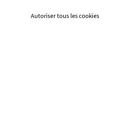
Autoriser tous les cookies
Service
Bezugsquellen
Aus- und Weiterbildung
Das ABZ der Stromwelt
NIN-Know-How
Informationen
Impressum
Datenschutz
AGB
Adresse